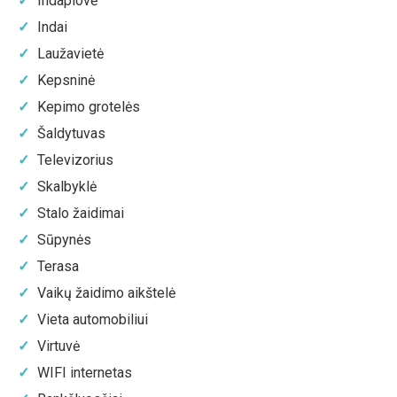
Indaplovė
Indai
Laužavietė
Kepsninė
Kepimo grotelės
Šaldytuvas
Televizorius
Skalbyklė
Stalo žaidimai
Sūpynės
Terasa
Vaikų žaidimo aikštelė
Vieta automobiliui
Virtuvė
WIFI internetas