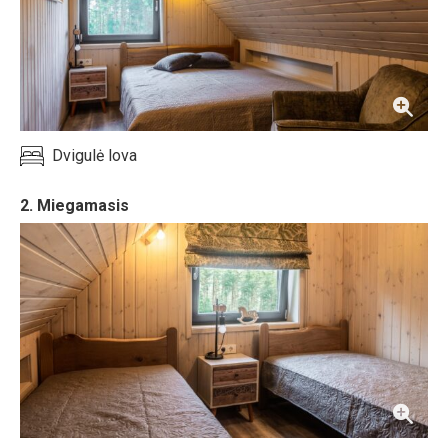
Dvigulė lova
2. Miegamasis