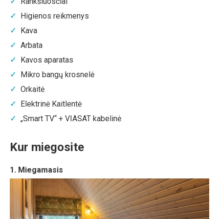
Rankšluosčiai
Higienos reikmenys
Kava
Arbata
Kavos aparatas
Mikro bangų krosnelė
Orkaitė
Elektrinė Kaitlentė
„Smart TV“ + VIASAT kabelinė
Kur miegosite
1. Miegamasis