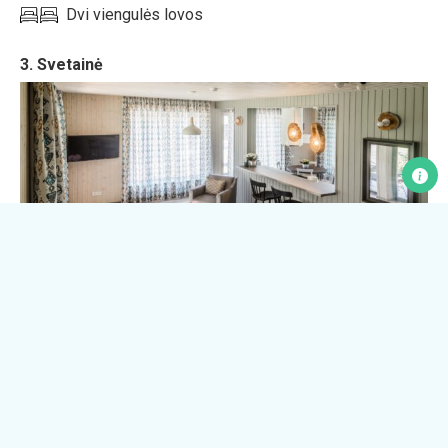
Dvi viengulės lovos
3. Svetainė
Dvigulė sofa-lova
Mokamos paslaugos
Dviračių nuoma