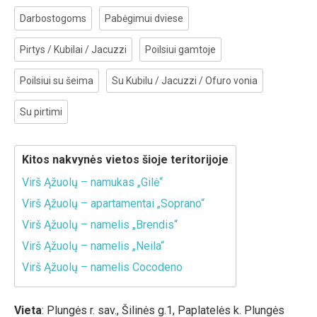
Darbostogoms
Pabėgimui dviese
Pirtys / Kubilai / Jacuzzi
Poilsiui gamtoje
Poilsiui su šeima
Su Kubilu / Jacuzzi / Ofuro vonia
Su pirtimi
Kitos nakvynės vietos šioje teritorijoje
Virš Ąžuolų – namukas „Gilė“
Virš Ąžuolų – apartamentai „Soprano“
Virš Ąžuolų – namelis „Brendis“
Virš Ąžuolų – namelis „Neila“
Virš Ąžuolų – namelis Cocodeno
Vieta
: Plungės r. sav., Šilinės g.1, Paplatelės k. Plungės