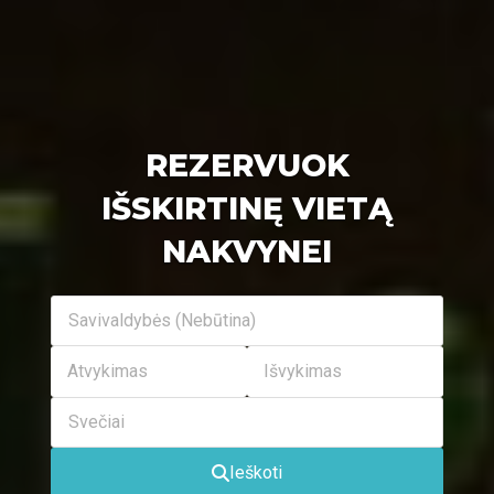
REZERVUOK
IŠSKIRTINĘ VIETĄ
NAKVYNEI
Savivaldybės (Nebūtina)
Svečiai
Ieškoti