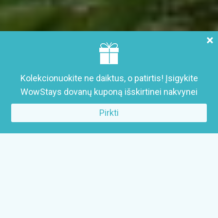
×
Kolekcionuokite ne daiktus, o patirtis! Įsigykite
WowStays dovanų kuponą išskirtinei nakvynei
Pirkti
WowStays dovanų kuponas