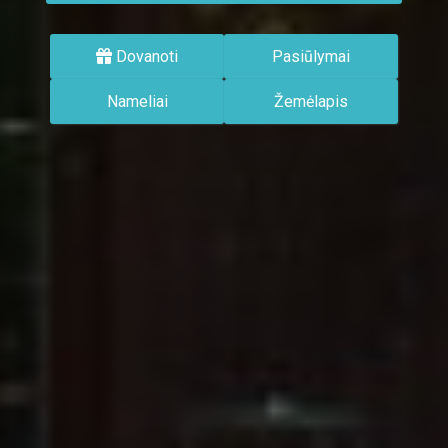
Dovanoti
Pasiūlymai
Nameliai
Žemėlapis