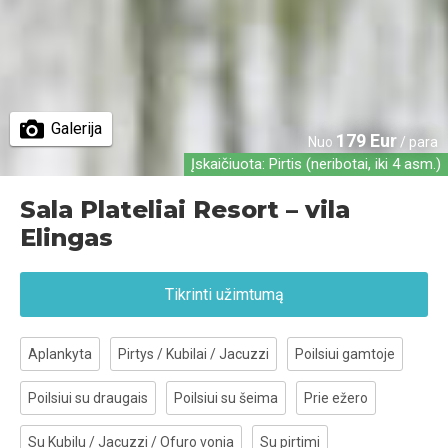
Galerija
179 Eur
Nuo
/ para
Įskaičiuota: Pirtis (neribotai, iki 4 asm.)
Sala Plateliai Resort – vila
Elingas
Tikrinti užimtumą
Aplankyta
Pirtys / Kubilai / Jacuzzi
Poilsiui gamtoje
Poilsiui su draugais
Poilsiui su šeima
Prie ežero
Su Kubilu / Jacuzzi / Ofuro vonia
Su pirtimi