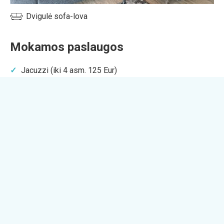
Dvigulė sofa-lova
Mokamos paslaugos
Jacuzzi
(iki 4 asm. 125 Eur)
Kas šalia
Ežeras
Miškas
Paplūdimys
Paplatelės pažintinis pėsčiųjų takas (~ 3,4 km)
Dviračių takas aplink Platelių ežerą
Šaltojo karo muziejus (~ 6,5 km)