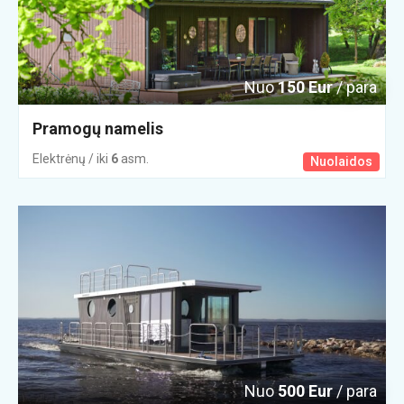
Nuo
150 Eur
/ para
Pramogų namelis
Elektrėnų / iki
6
asm.
Nuo
500 Eur
/ para