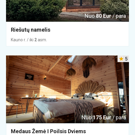
Nuo
80 Eur
/ para
Riešutų namelis
Kauno r. / iki
2
asm.
5
Nuo
175 Eur
/ para
Medaus Žemė I Poilsis Dviems