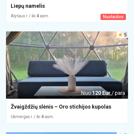
Liepų namelis
Alytaus r. / iki
4
asm.
5
Nuo
120 Eur
/ para
Žvaigždžių slėnis – Oro stichijos kupolas
Ukmergės r. / iki
4
asm.