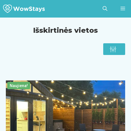
Pereiti
prie
turinio
Išskirtinės vietos
Naujiena!