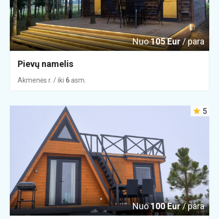
Nuo
105 Eur
/ para
Pievų namelis
Akmenės r. / iki
6
asm.
5
Nuo
100 Eur
/ para