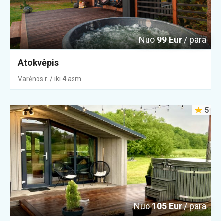
Nuo
99 Eur
/ para
Atokvėpis
Varėnos r. / iki
4
asm.
5
Nuo
105 Eur
/ para