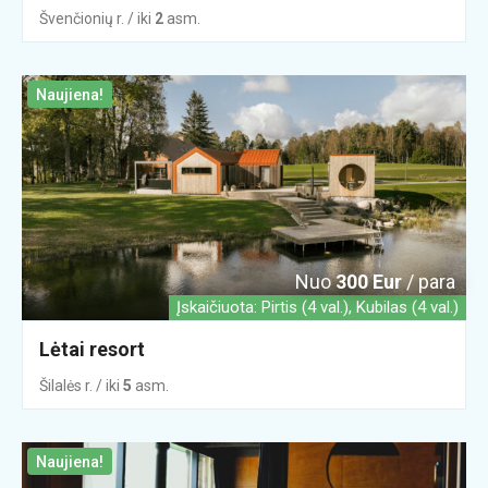
Švenčionių r. / iki
2
asm.
Naujiena!
Nuo
300 Eur
/ para
Įskaičiuota: Pirtis (4 val.), Kubilas (4 val.)
Lėtai resort
Šilalės r. / iki
5
asm.
Naujiena!