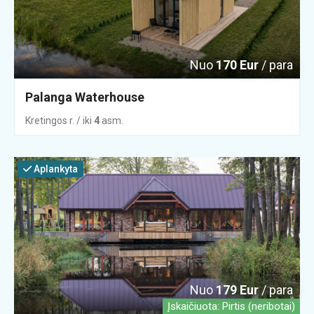
Nuo
170 Eur
/ para
Palanga Waterhouse
Kretingos r. / iki
4
asm.
Aplankyta
Nuo
179 Eur
/ para
Įskaičiuota: Pirtis (neribotai)