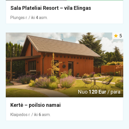
Sala Plateliai Resort – vila Elingas
Plungės r. / iki
4
asm.
5
Nuo
120 Eur
/ para
Kertė – poilsio namai
Klaipėdos r. / iki
6
asm.