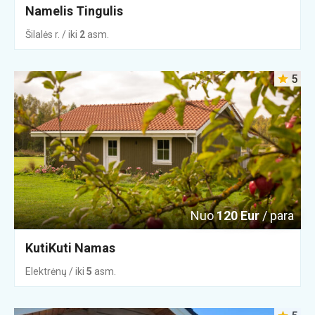
Namelis Tingulis
Šilalės r. / iki
2
asm.
5
Nuo
120 Eur
/ para
KutiKuti Namas
Elektrėnų / iki
5
asm.