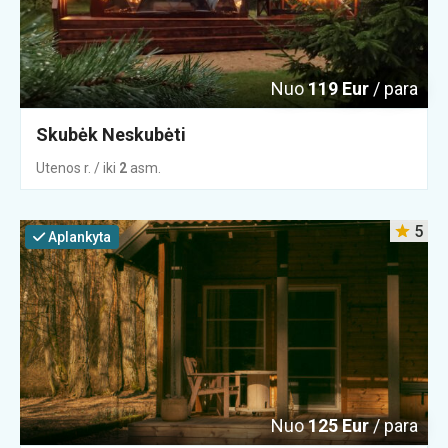
Nuo
119 Eur
/ para
Skubėk Neskubėti
Utenos r. / iki
2
asm.
5
Aplankyta
Nuo
125 Eur
/ para