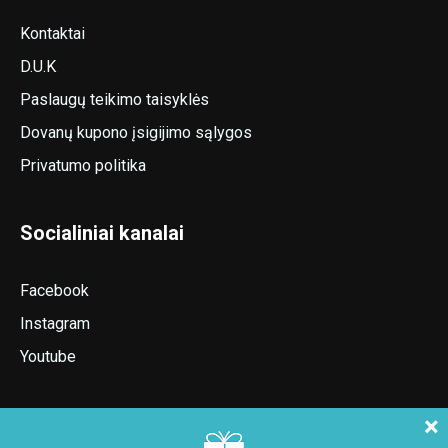
Kontaktai
D.U.K
Paslaugų teikimo taisyklės
Dovanų kupono įsigijimo sąlygos
Privatumo politika
Socialiniai kanalai
Facebook
Instagram
Youtube
×
Naujienlaiškio prenumerata