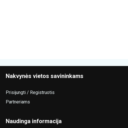
Nakvynės vietos savininkams
Prisijungti / Registruotis
Partneriams
Naudinga informacija