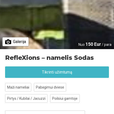
Galerija
150 Eur
Nuo
/ para
RefleXions – namelis Sodas
Tikrinti užimtumą
Maži nameliai
Pabėgimui dviese
Pirtys / Kubilai / Jacuzzi
Poilsiui gamtoje