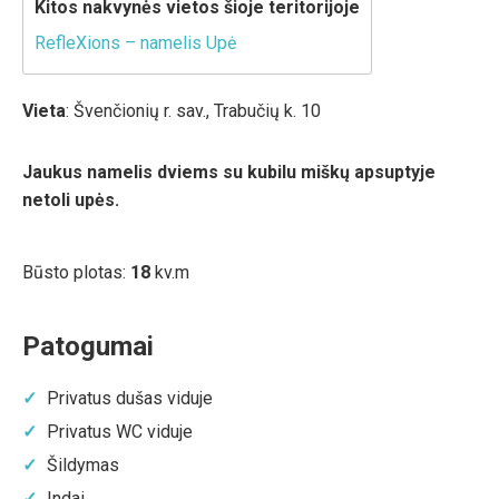
Kitos nakvynės vietos šioje teritorijoje
RefleXions – namelis Upė
Vieta
: Švenčionių r. sav., Trabučių k. 10
Jaukus namelis dviems su kubilu miškų apsuptyje
netoli upės.
Būsto plotas:
18
kv.m
Patogumai
Privatus dušas viduje
Privatus WC viduje
Šildymas
Indai