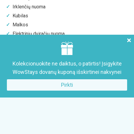
Irklenčių nuoma
Kubilas
Malkos
Elektrinių dviračių nuoma
×
Anglis kamado griliui
Kubilas
(iki 2 asm. 3 val. 50 Eur)
Kolekcionuokite ne daiktus, o patirtis! Įsigykite
Kas šalia
WowStays dovanų kuponą išskirtinei nakvynei
Miškas
Pirkti
Upė
Apie nakvynės vietą
RefleXions namelis Sodas
– jaukus ir kokybiškai
įrengtas
tiny house
namelis dviems. Namelį supa miškas,