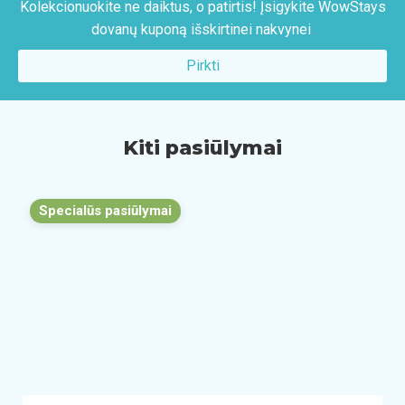
Kolekcionuokite ne daiktus, o patirtis! Įsigykite WowStays
dovanų kuponą išskirtinei nakvynei
Pirkti
Kiti pasiūlymai
Specialūs pasiūlymai