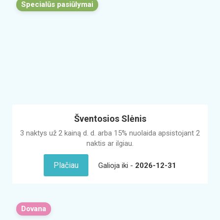
Specialūs pasiūlymai
Šventosios Slėnis
3 naktys už 2 kainą d. d. arba 15% nuolaida apsistojant 2
naktis ar ilgiau.
Plačiau
Galioja iki -
2026-12-31
Dovana