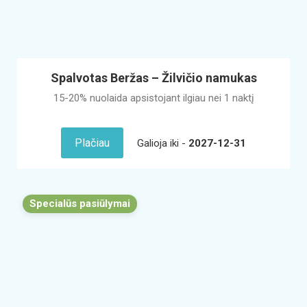
Spalvotas Beržas – Žilvičio namukas
15-20% nuolaida apsistojant ilgiau nei 1 naktį
Plačiau
Galioja iki -
2027-12-31
Specialūs pasiūlymai