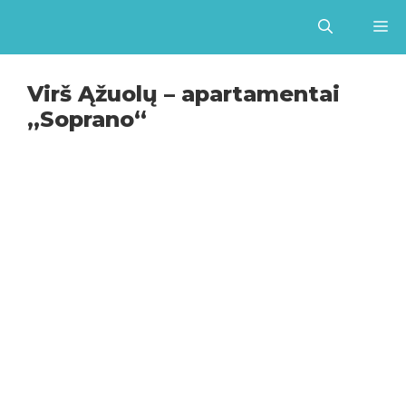
Pereiti
prie
turinio
Virš Ąžuolų – apartamentai
„Soprano“