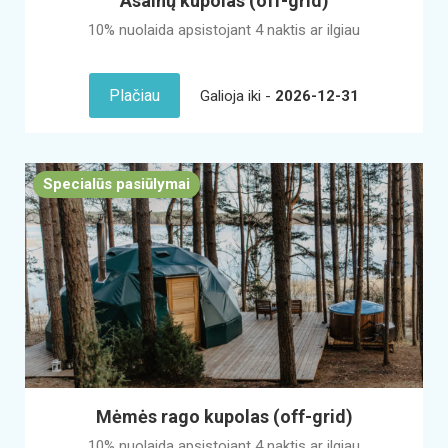
Asalnų kupolas (off-grid)
10% nuolaida apsistojant 4 naktis ar ilgiau
Plačiau
Galioja iki -
2026-12-31
Specialūs pasiūlymai
Mėmės rago kupolas (off-grid)
10% nuolaida apsistojant 4 naktis ar ilgiau