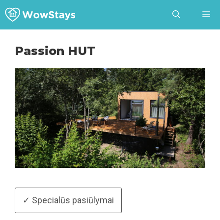
Pereiti
prie
turinio
Passion HUT
✓ Specialūs pasiūlymai