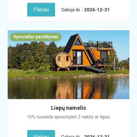
Plačiau
Galioja iki -
2026-12-31
Specialūs pasiūlymai
Liepų namelis
10% nuolaida apsistojant 2 naktis ar ilgiau
Plačiau
Galioja iki -
2026-12-31