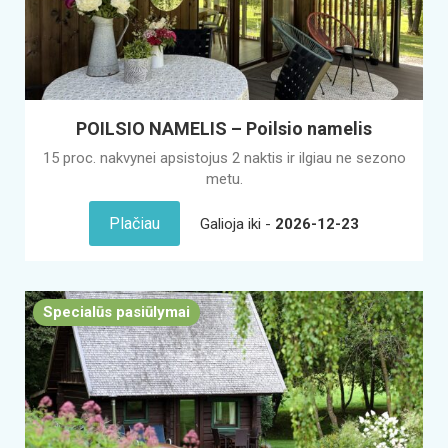
POILSIO NAMELIS – Poilsio namelis
15 proc. nakvynei apsistojus 2 naktis ir ilgiau ne sezono
metu.
Plačiau
Galioja iki -
2026-12-23
Specialūs pasiūlymai