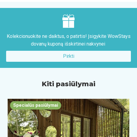
Kolekcionuokite ne daiktus, o patirtis! Įsigykite WowStays
dovanų kuponą išskirtinei nakvynei
Pirkti
Kiti pasiūlymai
Specialūs pasiūlymai