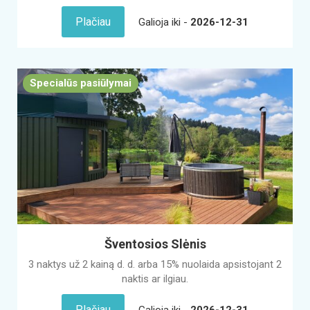
Plačiau
Galioja iki -
2026-12-31
Specialūs pasiūlymai
Šventosios Slėnis
3 naktys už 2 kainą d. d. arba 15% nuolaida apsistojant 2
naktis ar ilgiau.
Plačiau
Galioja iki -
2026-12-31