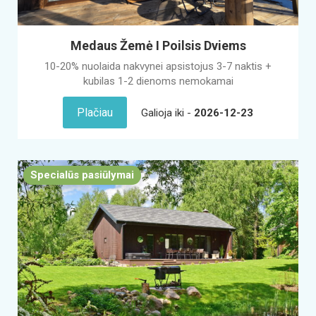
Medaus Žemė I Poilsis Dviems
10-20% nuolaida nakvynei apsistojus 3-7 naktis +
kubilas 1-2 dienoms nemokamai
Plačiau
Galioja iki -
2026-12-23
Specialūs pasiūlymai