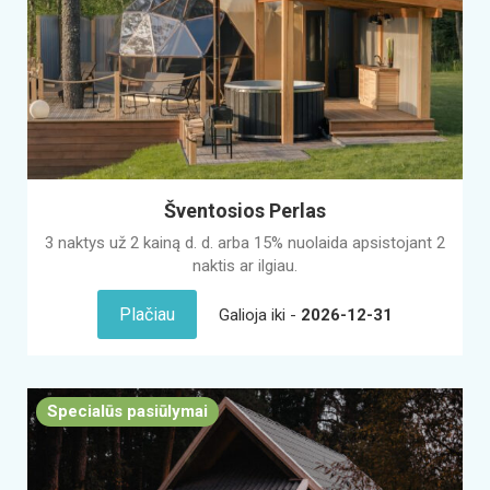
Šventosios Perlas
3 naktys už 2 kainą d. d. arba 15% nuolaida apsistojant 2
naktis ar ilgiau.
Plačiau
Galioja iki -
2026-12-31
Specialūs pasiūlymai