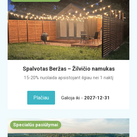
Spalvotas Beržas – Žilvičio namukas
15-20% nuolaida apsistojant ilgiau nei 1 naktį
Plačiau
Galioja iki -
2027-12-31
Specialūs pasiūlymai