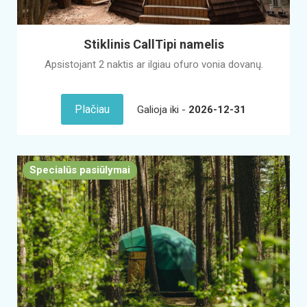
Stiklinis CallTipi namelis
Apsistojant 2 naktis ar ilgiau ofuro vonia dovanų.
Plačiau
Galioja iki -
2026-12-31
Specialūs pasiūlymai