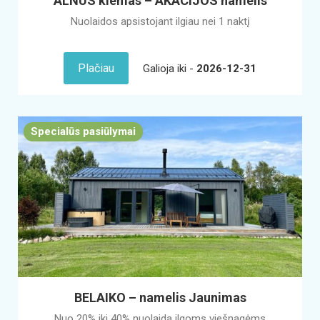
ALNUS kiemas – AKACIJOS namelis
Nuolaidos apsistojant ilgiau nei 1 naktį
Plačiau
Galioja iki -
2026-12-31
Specialūs pasiūlymai
BELAIKO – namelis Jaunimas
Nuo 20% iki 40% nuolaida ilgoms viešnagėms