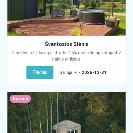
Šventosios Slėnis
3 naktys už 2 kainą d. d. arba 15% nuolaida apsistojant 2
naktis ar ilgiau.
Plačiau
Galioja iki -
2026-12-31
Dovana