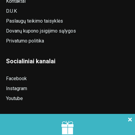
Kontaktai
D.U.K
Paslaugų teikimo taisyklės
Dovanų kupono įsigijimo sąlygos
Privatumo politika
Socialiniai kanalai
Facebook
Instagram
Youtube
×
Naujienlaiškio prenumerata