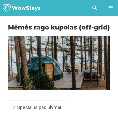
Pereiti
prie
turinio
Mėmės rago kupolas (off-grid)
✓ Specialūs pasiūlymai