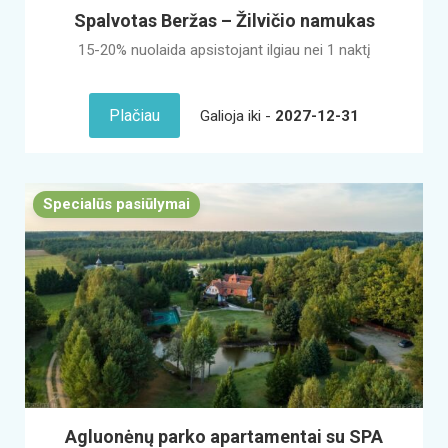
Spalvotas Beržas – Žilvičio namukas
15-20% nuolaida apsistojant ilgiau nei 1 naktį
Plačiau
Galioja iki -
2027-12-31
Specialūs pasiūlymai
Agluonėnų parko apartamentai su SPA