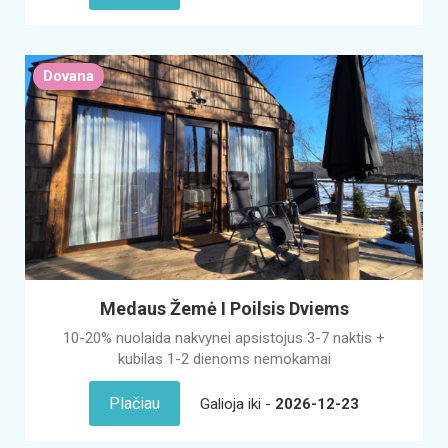
Dovana
Medaus Žemė I Poilsis Dviems
10-20% nuolaida nakvynei apsistojus 3-7 naktis +
kubilas 1-2 dienoms nemokamai
Plačiau
Galioja iki -
2026-12-23