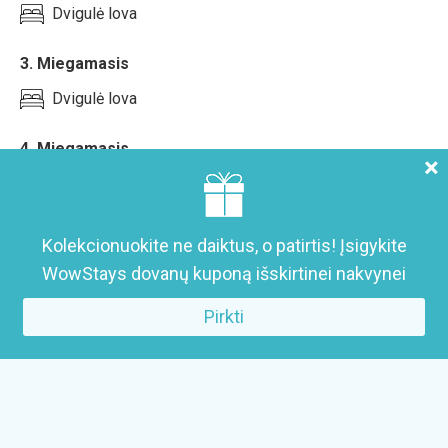
Dvigulė lova
3. Miegamasis
Dvigulė lova
4. Miegamasis
×
Dvigulė lova
Dvigulė sofa-lova
Maniežas-lovytė
Kolekcionuokite ne daiktus, o patirtis! Įsigykite
5. Svetainė
WowStays dovanų kuponą išskirtinei nakvynei
Dvigulė sofa-lova
Pirkti
Mokamos paslaugos
Pirties pastato nuoma (1 neribotos trukmės
apsilankymui)
(iki 12 asm. 3 val. 70 Eur)