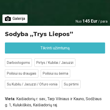
Galerija
145 Eur
Nuo
/ para
Sodyba „Trys Liepos”
Tikrinti užimtumą
Darbostogoms
Pirtys / Kubilai / Jacuzzi
Poilsiui su draugais
Poilsiui su šeima
Su Kubilu / Jacuzzi / Ofuro vonia
Su pirtimi
Vieta
: Kaišiadorių r. sav., Tarp Vilniaus ir Kauno, Sodžiaus
g. 1, Kulukiškės, Kaišiadorių raj.