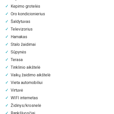
Kepimo grotelės
Oro kondicionierius
Šaldytuvas
Televizorius
Hamakas
Stalo žaidimai
Sūpynės
Terasa
Tinklinio aikštelė
Vaikų žaidimo aikštelė
Vieta automobiliui
Virtuvė
WIFI internetas
Židinys/krosnelė
Rankšluosčiai