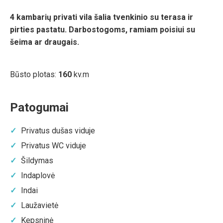
4 kambarių privati vila šalia tvenkinio su terasa ir
pirties pastatu. Darbostogoms, ramiam poisiui su
šeima ar draugais.
Būsto plotas:
160
kv.m
Patogumai
Privatus dušas viduje
Privatus WC viduje
Šildymas
Indaplovė
Indai
Laužavietė
Kepsninė