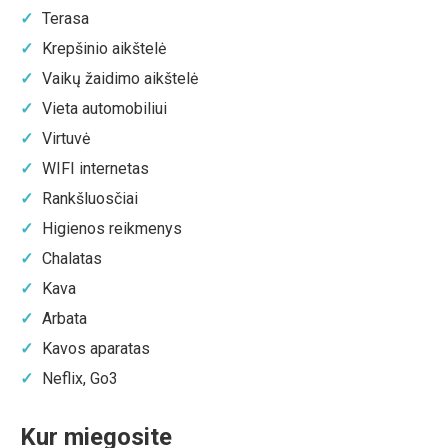
Terasa
Krepšinio aikštelė
Vaikų žaidimo aikštelė
Vieta automobiliui
Virtuvė
WIFI internetas
Rankšluosčiai
Higienos reikmenys
Chalatas
Kava
Arbata
Kavos aparatas
Neflix, Go3
Kur miegosite