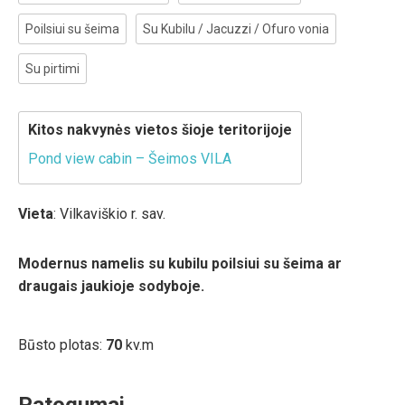
Poilsiui su šeima
Su Kubilu / Jacuzzi / Ofuro vonia
Su pirtimi
Kitos nakvynės vietos šioje teritorijoje
Pond view cabin – Šeimos VILA
Vieta
: Vilkaviškio r. sav.
Modernus namelis su kubilu poilsiui su šeima ar
draugais jaukioje sodyboje.
Būsto plotas:
70
kv.m
Patogumai