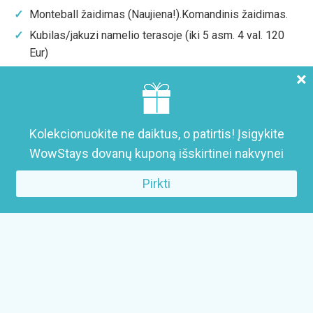
Monteball žaidimas (Naujiena!).Komandinis žaidimas.
Kubilas/jakuzi namelio terasoje
(iki 5 asm. 4 val. 120
Eur)
Sauna (mini SPA erdvėje)
(iki 5 asm. 3 val. 80 Eur)
×
Mini spa erdvė (kubilas po stogu + sauna + terasa)
(iki
7 asm. 4 val. 180 Eur)
Kubilas po stogu (mini Spa erdvėje)
(iki 7 asm. 4 val.
Kolekcionuokite ne daiktus, o patirtis! Įsigykite
120 Eur)
WowStays dovanų kuponą išskirtinei nakvynei
Pirkti
Kas šalia
Ežeras
Miškas
Paplūdimys
Tvenkinys