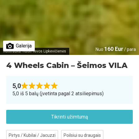
Galerija
160 Eur
Nuo
/ para
Nuotrauka: nuotr. Ievos Lipkevičienės
4 Wheels Cabin – Šeimos VILA
5,0
5,0 iš 5 balų (įvetinta pagal 2 atsiliepimus)
Tikrinti užimtumą
Pirtys / Kubilai / Jacuzzi
Poilsiui su draugais