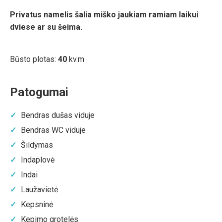
Privatus namelis šalia miško jaukiam ramiam laikui
dviese ar su šeima.
Būsto plotas:
40
kv.m
Patogumai
Bendras dušas viduje
Bendras WC viduje
Šildymas
Indaplovė
Indai
Laužavietė
Kepsninė
Kepimo grotelės