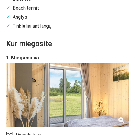
Beach tennis
Anglys
Tinkleliai ant langų
Kur miegosite
1. Miegamasis
Dvigulė lova