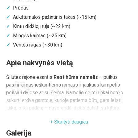
Prūdas
Aukštumalos pažintinis takas (~15 km)
Kintų didžioji tuja (~22 km)
Mingės kaimas (~25 km)
Ventės ragas (~30 km)
Apie nakvynės vietą
Šilutės rajone esantis
Rest h0me namelis
– puikus
pasirinkimas ieškantiems ramaus ir jaukaus kampelio
poilsiui dviese ar su šeima. Namelio šeimininkai norėjo
sukurti erdvę gamtoje, kurioje patiems būtų gera leisti
laiką, o tai padarę – nusprendė ja pasidalinti su kitais.
Neabejojame, kad čia atvykę ir jūs jausitės tarsi antruose
namuose, tik čia bus kur kas ramiau – namelį supa miškai,
o artimiausi kaimynai už kelių šimtų metrų.
Galerija