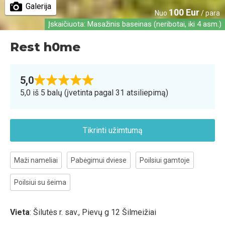
Galerija
100 Eur
Nuo
/ para
Įskaičiuota: Masažinis baseinas (neribotai, iki 4 asm.)
Rest h0me
5,0
5,0 iš 5 balų (įvetinta pagal 31 atsiliepimą)
Tikrinti užimtumą
Maži nameliai
Pabėgimui dviese
Poilsiui gamtoje
Poilsiui su šeima
Vieta
: Šilutės r. sav., Pievų g 12 Šilmeižiai