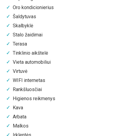
Oro kondicionierius
Šaldytuvas
Skalbyklė
Stalo žaidimai
Terasa
Tinklinio aikštelė
Vieta automobiliui
Virtuvė
WIFI internetas
Rankšluosčiai
Higienos reikmenys
Kava
Arbata
Malkos
Irklentės