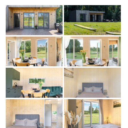
Įsikurkite namelyje su vitrininiais langais ir vaizdu į pievą
bei mišką, o tuomet pasiirstykite irklentėmis šalia
esančiame tvenkinyje, atsipalaiduokite masažiniame
baseine, kuris įskaičiuotas į nakvynės kainą, ir užbaikite
dieną pokalbiais prie laužo.
Namelis pritaikytas ilgesnei viešnagei
Rest h0me namelis įrengtas su visais patogumais ir
pritaikytas viešnagei visais metų laikais. Vasarą gaivumo
suteiks oro kondicionierius, o žiemą sušalti neleis
šildymas.
Namelyje taip pat yra skalbyklė ir indaplovė – du būtini
atributai, kai norisi apsistoti ilgesniam laikui, ypač
poilsiaujant su vaikais.
Namelyje taip pat veikia stiprus WiFi ryšys, o valgomojo