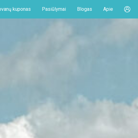
vanų kuponas
Pasiūlymai
Blogas
Apie