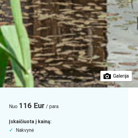
Galerija
116 Eur
Nuo
/ para
Įskaičiuota į kainą:
Nakvynė