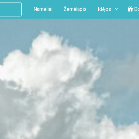
Nameliai
Žemėlapis
Idėjos
Do