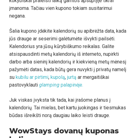
kokybiškai praleisti laiką gamtos apsuptyje tikrai
įmanoma. Tačiau vien kupono tokiam susitarimui
negana.
Šalia kupono įdėkite kalendorių su apibrėžta data, kada
jūs drauge ar seserimi galėtumėte išvykti pailsėti.
Kalendorius yra jūsų kūrybiškumo reikalas. Galite
atsispausdinti metų kalendorių iš interneto, nupirkti
darbo arba sieninį kalendorių ir kiekvieną metų mėnesį
pažymėti datas, kada būtų gera nuvykti į privatų namelį
su
kubilu ar pirtimi
,
kupolą
,
jurtą
ar mergaitiškai
pastovyklauti
glamping
palapinėje.
Juk viskas įvyksta tik tada, kai įrašome planus į
kalendorių. Tai mielas, bet kartu juokingas ir tiesmukas
būdas išreikšti norą daugiau laiko leisti drauge.
WowStays dovanų kuponas