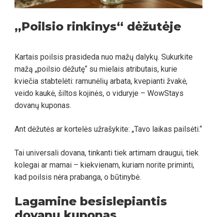
„Poilsio rinkinys“ dėžutėje
Kartais poilsis prasideda nuo mažų dalykų. Sukurkite
mažą „poilsio dėžutę“ su mielais atributais, kurie
kviečia stabtelėti: ramunėlių arbata, kvepianti žvakė,
veido kaukė, šiltos kojinės, o viduryje – WowStays
dovanų kuponas.
Ant dėžutės ar kortelės užrašykite: „Tavo laikas pailsėti.“
Tai universali dovana, tinkanti tiek artimam draugui, tiek
kolegai ar mamai – kiekvienam, kuriam norite priminti,
kad poilsis nėra prabanga, o būtinybė.
Lagamine besislepiantis
dovanų kuponas