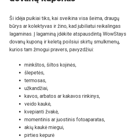
Ši idėja puikiai tiks, kai sveikina visa šeima, draugų
būrys ar kolektyvas ir žino, kad jubiliatui reikalingas
lagaminas. Į lagaminą įdėkite atspausdintą WowStays
dovanų kuponą ir keletą poilsiui skirtų smulkmenų,
kurios tam žmogui pravers, pavyzdžiui:
minkštos, šiltos kojinės,
šlepetės,
termosas,
užkandžiai,
kavos, arbatos ar kakavos rinkinys,
veido kaukė,
kvepianti žvakė,
momentinis ar juostinis fotoaparatas,
akių kaukė miegui,
pirties kepurė