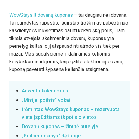
WowStays.lt dovanų kuponas
– tai daugiau nei dovana.
Tai parodytas rūpestis, išgirstas troškimas pabėgti nuo
kasdienybės ir kvietimas patirti kokybišką poilsį. Tam
tikrais atvejais skaitmeninis dovanų kuponas yra
pernelyg šaltas, o jį atspausdinti atrodo vis tiek per
mažai. Mes sugalvojome ir dalinamės keliomis
kūrybiškomis idėjomis, kaip galite elektroninį dovanų
kuponą paversti šypseną keliančia staigmena.
Advento kalendorius
„Misija: poilsis“ vokai
Įrėmintas WowStays kuponas – rezervuota
vieta įspūdžiams iš poilsio vietos
Dovanų kuponas – žinutė butelyje
„Poilsio rinkinys“ dėžutėje