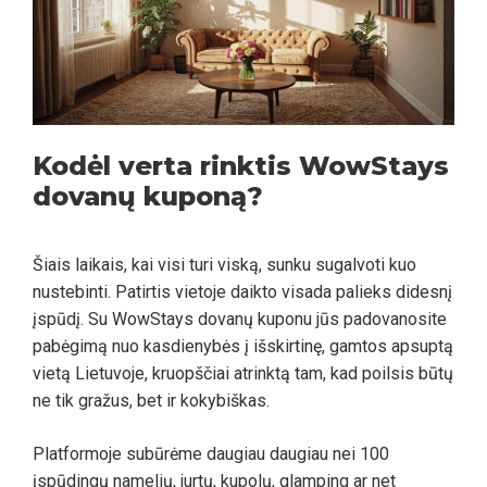
Kodėl verta rinktis WowStays
dovanų kuponą?
Šiais laikais, kai visi turi viską, sunku sugalvoti kuo
nustebinti. Patirtis vietoje daikto visada palieks didesnį
įspūdį. Su WowStays dovanų kuponu jūs padovanosite
pabėgimą nuo kasdienybės į išskirtinę, gamtos apsuptą
vietą Lietuvoje, kruopščiai atrinktą tam, kad poilsis būtų
ne tik gražus, bet ir kokybiškas.
Platformoje subūrėme daugiau daugiau nei 100
įspūdingų namelių, jurtų, kupolų, glamping ar net