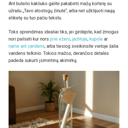
Ant butelio kakliuko galite pakabinti mažą kortelę su
užrašu „Tavo atostogų žinutė“, arba net užklijuoti naują
etiketę su tuo pačiu tekstu.
Toks sprendimas idealiai tiks, jei girdėjote, kad žmogus
nori pailsėti kur nors
prie ežero
,
jachtoje
,
kupole
ar
name ant vandens
, arba tiesiog sveikinsite vietoje šalia
vandens telkinio. Tokios mažos, derančios detalės
padeda sukurti įsimintiną akimirką.