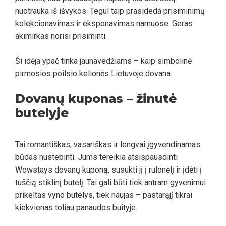
nuotrauka iš išvykos. Tegul taip prasideda prisiminimų
kolekcionavimas ir eksponavimas namuose. Geras
akimirkas norisi prisiminti.
Ši idėja ypač tinka jaunavedžiams – kaip simbolinė
pirmosios poilsio kelionės Lietuvoje dovana.
Dovanų kuponas – žinutė
butelyje
Tai romantiškas, vasariškas ir lengvai įgyvendinamas
būdas nustebinti. Jums tereikia atsispausdinti
Wowstays dovanų kuponą, susukti jį į rulonėlį ir įdėti į
tuščią stiklinį butelį. Tai gali būti tiek antram gyvenimui
prikeltas vyno butelys, tiek naujas – pastarąjį tikrai
kiekvienas toliau panaudos buityje.