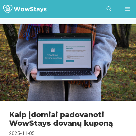
Pereiti
prie
turinio
Kaip įdomiai padovanoti
WowStays dovanų kuponą
2025-11-05