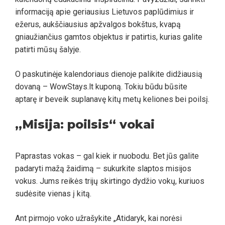
informaciją apie geriausius Lietuvos paplūdimius ir
ežerus, aukščiausius apžvalgos bokštus, kvapą
gniaužiančius gamtos objektus ir patirtis, kurias galite
patirti mūsų šalyje.
O paskutinėje kalendoriaus dienoje palikite didžiausią
dovaną – WowStays.lt kuponą. Tokiu būdu būsite
aptarę ir beveik suplanavę kitų metų keliones bei poilsį.
„Misija: poilsis“ vokai
Paprastas vokas – gal kiek ir nuobodu. Bet jūs galite
padaryti mažą žaidimą – sukurkite slaptos misijos
vokus. Jums reikės trijų skirtingo dydžio vokų, kuriuos
sudėsite vienas į kitą.
Ant pirmojo voko užrašykite „Atidaryk, kai norėsi