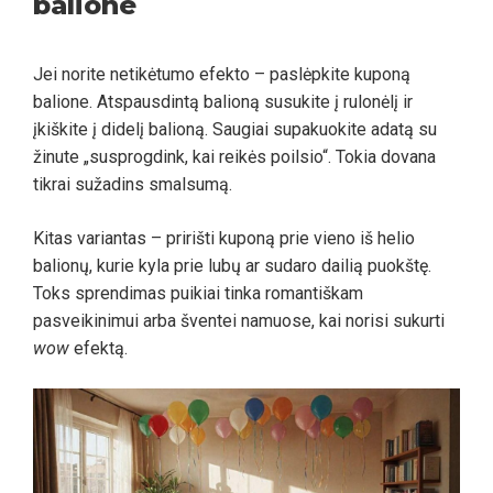
balione
Jei norite netikėtumo efekto – paslėpkite kuponą
balione. Atspausdintą balioną susukite į rulonėlį ir
įkiškite į didelį balioną. Saugiai supakuokite adatą su
žinute „susprogdink, kai reikės poilsio“. Tokia dovana
tikrai sužadins smalsumą.
Kitas variantas – pririšti kuponą prie vieno iš helio
balionų, kurie kyla prie lubų ar sudaro dailią puokštę.
Toks sprendimas puikiai tinka romantiškam
pasveikinimui arba šventei namuose, kai norisi sukurti
wow
efektą.