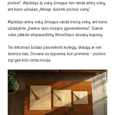
poilsio“. Atplėšęs šį voką žmogus ten randa antrą voką,
ant kurio užrašas „Misija: išsirink poilsio vietą“.
Atplėšęs antrą voką žmogus randa trečią voką, ant kurio
užrašykite „Įrankis tavo misijos įgyvendinimui“. Šiame
voke įdėkite atspausdintą WowStays dovanų kuponą.
Tai linksmas būdas pasveikinti kolegą, draugą ar net
šeimos narį. Dovana su šypsena, kuri primena – poilsis
irgi gali būti rimta misija.