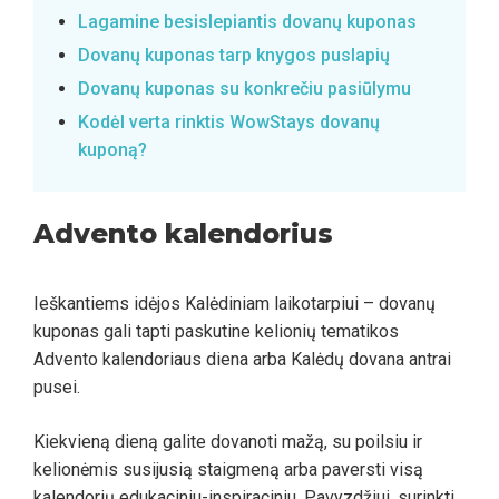
Lagamine besislepiantis dovanų kuponas
Dovanų kuponas tarp knygos puslapių
Dovanų kuponas su konkrečiu pasiūlymu
Kodėl verta rinktis WowStays dovanų
kuponą?
Advento kalendorius
Ieškantiems idėjos Kalėdiniam laikotarpiui – dovanų
kuponas gali tapti paskutine kelionių tematikos
Advento kalendoriaus diena arba Kalėdų dovana antrai
pusei.
Kiekvieną dieną galite dovanoti mažą, su poilsiu ir
kelionėmis susijusią staigmeną arba paversti visą
kalendorių edukaciniu-inspiraciniu. Pavyzdžiui, surinkti