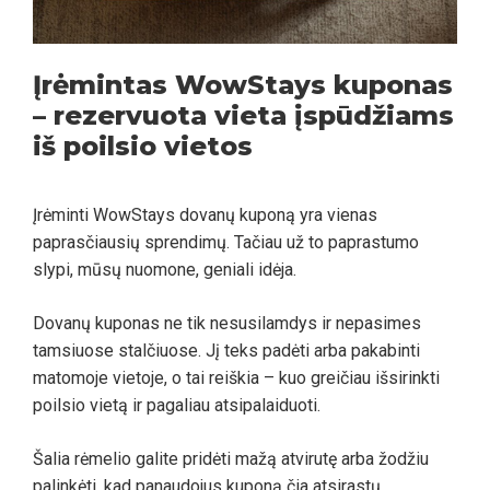
Įrėmintas WowStays kuponas
– rezervuota vieta įspūdžiams
iš poilsio vietos
Įrėminti WowStays dovanų kuponą yra vienas
paprasčiausių sprendimų. Tačiau už to paprastumo
slypi, mūsų nuomone, geniali idėja.
Dovanų kuponas ne tik nesusilamdys ir nepasimes
tamsiuose stalčiuose. Jį teks padėti arba pakabinti
matomoje vietoje, o tai reiškia – kuo greičiau išsirinkti
poilsio vietą ir pagaliau atsipalaiduoti.
Šalia rėmelio galite pridėti mažą atvirutę arba žodžiu
palinkėti, kad panaudojus kuponą čia atsirastų