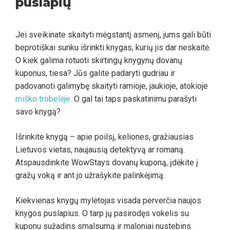
puslapių
Jei sveikinate skaityti mėgstantį asmenį, jums gali būti
beprotiškai sunku išrinkti knygas, kurių jis dar neskaitė.
O kiek galima rotuoti skirtingų knygynų dovanų
kuponus, tiesa? Jūs galite padaryti gudriau ir
padovanoti galimybę skaityti ramioje, jaukioje, atokioje
miško trobelėje.
O gal tai taps paskatinimu parašyti
savo knygą?
Išrinkite knygą – apie poilsį, keliones, gražiausias
Lietuvos vietas, naujausią detektyvą ar romaną.
Atspausdinkite WowStays dovanų kuponą, įdėkite į
gražų voką ir ant jo užrašykite palinkėjimą.
Kiekvienas knygų mylėtojas visada perverčia naujos
knygos puslapius. O tarp jų pasirodęs vokelis su
kuponu sužadins smalsumą ir maloniai nustebins.